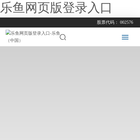
乐鱼网页版登录入口
股票代码： 002576
乐
鱼
网
页
版
登
录
入
口
乐
鱼
网