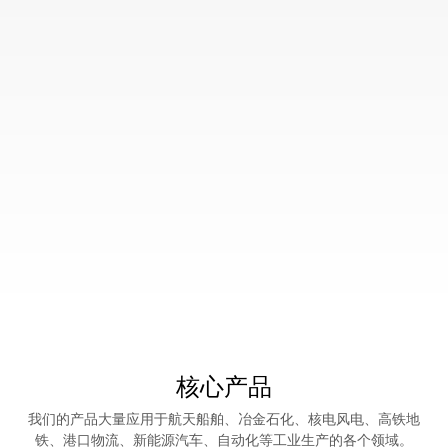
乐
鱼
网
页
版
登
录
入
口
-
乐
鱼
（
中
国
）
核心产品
我们的产品大量应用于航天船舶、冶金石化、核电风电、高铁地
母
铁、港口物流、新能源汽车、自动化等工业生产的各个领域。
公